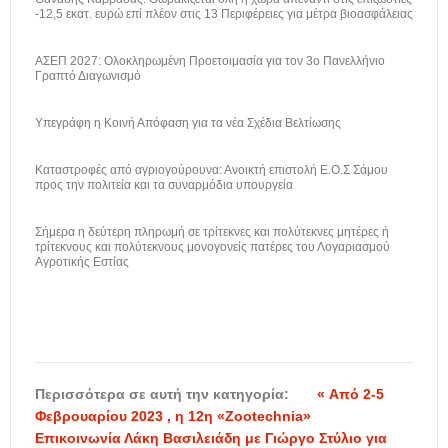
-12,5 εκατ. ευρώ επί πλέον στις 13 Περιφέρειες για μέτρα βιοασφάλειας
ΑΣΕΠ 2027: Ολοκληρωμένη Προετοιμασία για τον 3ο Πανελλήνιο
Γραπτό Διαγωνισμό
Υπεγράφη η Κοινή Απόφαση για τα νέα Σχέδια Βελτίωσης
Καταστροφές από αγριογούρουνα: Ανοικτή επιστολή Ε.Ο.Σ Σάμου
προς την πολιτεία και τα συναρμόδια υπουργεία
Σήμερα η δεύτερη πληρωμή σε τρίτεκνες και πολύτεκνες μητέρες ή
τρίτεκνους και πολύτεκνους μονογονείς πατέρες του Λογαριασμού
Αγροτικής Εστίας
Περισσότερα σε αυτή την κατηγορία:
« Aπό 2-5
Φεβρουαρίου 2023 , η 12η «Zootechnia»
Επικοινωνία Λάκη Βασιλειάδη με Γιώργο Στύλιο για