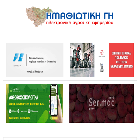
Θανάσης Καββαδάς: Θωρακίζεται όλη η χώρα απέναντι