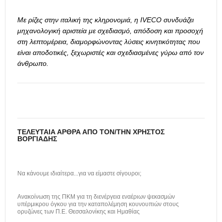
Με ρίζες στην ιταλική της κληρονομιά, η IVECO συνδυάζει
μηχανολογική αριστεία με σχεδιασμό, απόδοση και προσοχή
στη λεπτομέρεια, διαμορφώνοντας λύσεις κινητικότητας που
είναι αποδοτικές, ξεχωριστές και σχεδιασμένες γύρω από τον
άνθρωπο.
ΤΕΛΕΥΤΑΊΑ ΆΡΘΡΑ ΑΠΌ ΤΟΝ/ΤΗΝ ΧΡΉΣΤΟΣ
ΒΟΡΓΙΆΔΗΣ
Να κάνουμε ιδιαίτερα...για να είμαστε σίγουροι;
Ανακοίνωση της ΠΚΜ για τη διενέργεια εναέριων ψεκασμών
υπέρμικρου όγκου για την καταπολέμηση κουνουπιών στους
ορυζώνες των Π.Ε. Θεσσαλονίκης και Ημαθίας