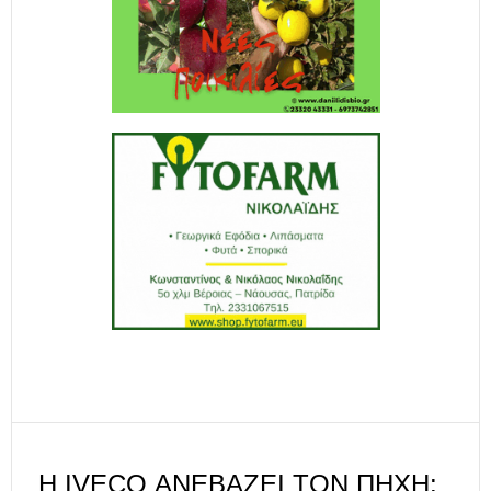
Η IVECO ΑΝΕΒΆΖΕΙ ΤΟΝ ΠΉΧΗ: