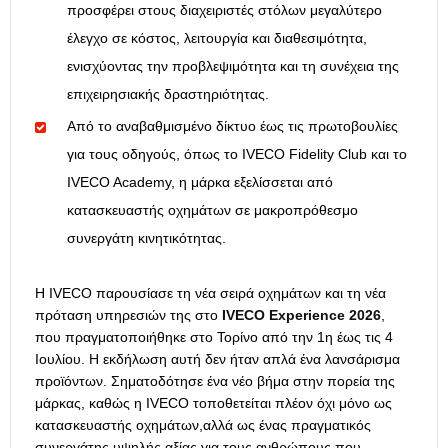
προσφέρει στους διαχειριστές στόλων μεγαλύτερο
έλεγχο σε κόστος, λειτουργία και διαθεσιμότητα,
ενισχύοντας την προβλεψιμότητα και τη συνέχεια της
επιχειρησιακής δραστηριότητας.
Από το αναβαθμισμένο δίκτυο έως τις πρωτοβουλίες
για τους οδηγούς, όπως το IVECO Fidelity Club και το
IVECO Academy, η μάρκα εξελίσσεται από
κατασκευαστής οχημάτων σε μακροπρόθεσμο
συνεργάτη κινητικότητας.
Η IVECO παρουσίασε τη νέα σειρά οχημάτων και τη νέα
πρόταση υπηρεσιών της στο
IVECO Experience 2026
,
που πραγματοποιήθηκε στο Τορίνο από την 1η έως τις 4
Ιουλίου. Η εκδήλωση αυτή δεν ήταν απλά ένα λανσάρισμα
προϊόντων. Σηματοδότησε ένα νέο βήμα στην πορεία της
μάρκας, καθώς η IVECO τοποθετείται πλέον όχι μόνο ως
κατασκευαστής οχημάτων,αλλά ως ένας πραγματικός
συνεργάτης υψηλής αξίας για τους ανθρώπους που