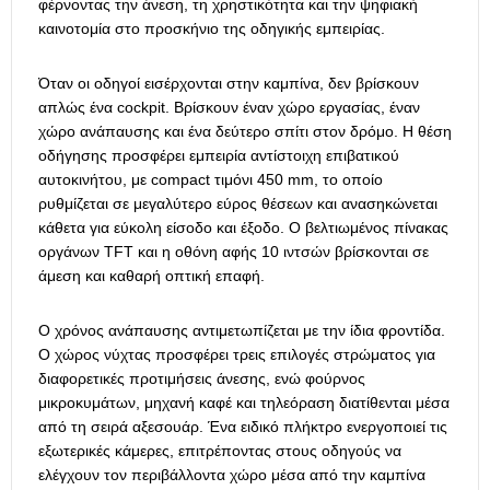
φέρνοντας την άνεση, τη χρηστικότητα και την ψηφιακή
καινοτομία στο προσκήνιο της οδηγικής εμπειρίας.
Όταν οι οδηγοί εισέρχονται στην καμπίνα, δεν βρίσκουν
απλώς ένα cockpit. Βρίσκουν έναν χώρο εργασίας, έναν
χώρο ανάπαυσης και ένα δεύτερο σπίτι στον δρόμο. Η θέση
οδήγησης προσφέρει εμπειρία αντίστοιχη επιβατικού
αυτοκινήτου, με compact τιμόνι 450 mm, το οποίο
ρυθμίζεται σε μεγαλύτερο εύρος θέσεων και ανασηκώνεται
κάθετα για εύκολη είσοδο και έξοδο. Ο βελτιωμένος πίνακας
οργάνων TFT και η οθόνη αφής 10 ιντσών βρίσκονται σε
άμεση και καθαρή οπτική επαφή.
Ο χρόνος ανάπαυσης αντιμετωπίζεται με την ίδια φροντίδα.
Ο χώρος νύχτας προσφέρει τρεις επιλογές στρώματος για
διαφορετικές προτιμήσεις άνεσης, ενώ φούρνος
μικροκυμάτων, μηχανή καφέ και τηλεόραση διατίθενται μέσα
από τη σειρά αξεσουάρ. Ένα ειδικό πλήκτρο ενεργοποιεί τις
εξωτερικές κάμερες, επιτρέποντας στους οδηγούς να
ελέγχουν τον περιβάλλοντα χώρο μέσα από την καμπίνα