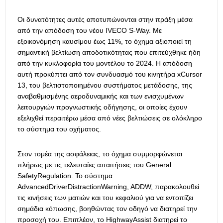
Οι δυνατότητες αυτές αποτυπώνονται στην πράξη μέσα
από την απόδοση του νέου IVECO S-Way. Με
εξοικονόμηση καυσίμου έως 11%, το όχημα αξιοποιεί τη
σημαντική βελτίωση αποδοτικότητας που επιτεύχθηκε ήδη
από την κυκλοφορία του μοντέλου το 2024. Η απόδοση
αυτή προκύπτει από τον συνδυασμό του κινητήρα xCursor
13, του βελτιστοποιημένου συστήματος μετάδοσης, της
αναβαθμισμένης αεροδυναμικής και των ενισχυμένων
λειτουργιών προγνωστικής οδήγησης, οι οποίες έχουν
εξελιχθεί περαιτέρω μέσα από νέες βελτιώσεις σε ολόκληρο
το σύστημα του οχήματος.
Στον τομέα της ασφάλειας, το όχημα συμμορφώνεται
πλήρως με τις τελευταίες απαιτήσεις του General
SafetyRegulation. Το σύστημα
AdvancedDriverDistractionWarning, ADDW, παρακολουθεί
τις κινήσεις των ματιών και του κεφαλιού για να εντοπίζει
σημάδια κόπωσης, βοηθώντας τον οδηγό να διατηρεί την
προσοχή του. Επιπλέον, το HighwayAssist διατηρεί το