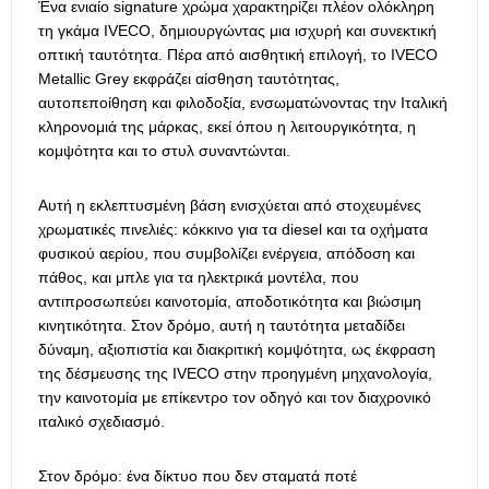
Ένα ενιαίο signature χρώμα χαρακτηρίζει πλέον ολόκληρη
τη γκάμα IVECO, δημιουργώντας μια ισχυρή και συνεκτική
οπτική ταυτότητα. Πέρα από αισθητική επιλογή, το IVECO
Metallic Grey εκφράζει αίσθηση ταυτότητας,
αυτοπεποίθηση και φιλοδοξία, ενσωματώνοντας την Ιταλική
κληρονομιά της μάρκας, εκεί όπου η λειτουργικότητα, η
κομψότητα και το στυλ συναντώνται.
Αυτή η εκλεπτυσμένη βάση ενισχύεται από στοχευμένες
χρωματικές πινελιές: κόκκινο για τα diesel και τα οχήματα
φυσικού αερίου, που συμβολίζει ενέργεια, απόδοση και
πάθος, και μπλε για τα ηλεκτρικά μοντέλα, που
αντιπροσωπεύει καινοτομία, αποδοτικότητα και βιώσιμη
κινητικότητα. Στον δρόμο, αυτή η ταυτότητα μεταδίδει
δύναμη, αξιοπιστία και διακριτική κομψότητα, ως έκφραση
της δέσμευσης της IVECO στην προηγμένη μηχανολογία,
την καινοτομία με επίκεντρο τον οδηγό και τον διαχρονικό
ιταλικό σχεδιασμό.
Στον δρόμο: ένα δίκτυο που δεν σταματά ποτέ