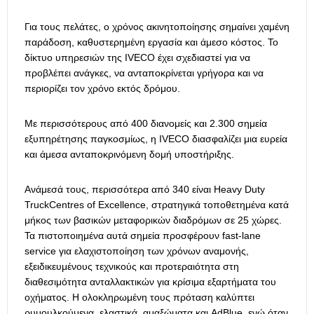
Για τους πελάτες, ο χρόνος ακινητοποίησης σημαίνει χαμένη
παράδοση, καθυστερημένη εργασία και άμεσο κόστος. Το
δίκτυο υπηρεσιών της IVECO έχει σχεδιαστεί για να
προβλέπει ανάγκες, να ανταποκρίνεται γρήγορα και να
περιορίζει τον χρόνο εκτός δρόμου.
Με περισσότερους από 400 διανομείς και 2.300 σημεία
εξυπηρέτησης παγκοσμίως, η IVECO διασφαλίζει μια ευρεία
και άμεσα ανταποκρινόμενη δομή υποστήριξης.
Ανάμεσά τους, περισσότερα από 340 είναι Heavy Duty
TruckCentres of Excellence, στρατηγικά τοποθετημένα κατά
μήκος των βασικών μεταφορικών διαδρόμων σε 25 χώρες.
Τα πιστοποιημένα αυτά σημεία προσφέρουν fast-lane
service για ελαχιστοποίηση των χρόνων αναμονής,
εξειδικευμένους τεχνικούς και προτεραιότητα στη
διαθεσιμότητα ανταλλακτικών για κρίσιμα εξαρτήματα του
οχήματος. Η ολοκληρωμένη τους πρόταση καλύπτει
ρυμουλκούμενα, ελαστικά, αμαξώματα και AdBlue, ενώ όταν