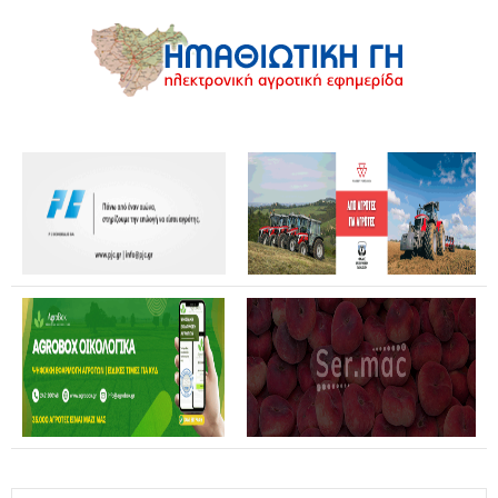
Καταστροφές από αγριογούρουνα: Ανοικτή επιστολή