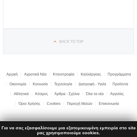
BACK TO TOP
Αρχική
Αγροτικά Νέα
Κτηνοτροφία
Καλλιέργειες
Προγράμματα
Οικονομία
Κοινωνία
Τεχνολογία
Διατροφή - Υγεία
Προϊόντα
Αθλητικά
Κόσμος
Άρθρα - Σχόλια
Όλα τα νέα
Αγγελίες
Όροι Χρήσης
Cookies
Περιοχή Μελών
Επικοινωνία
Για να σας εξασφαλίσουμε μια εξατομικευμένη εμπειρία στο site
Copyright © 2017 "Ημαθιώτικη Γη" | All rights reserved | Development by
μας χρησιμοποιούμε cookies.
LEONweb