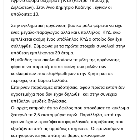
Αγρίνιο αφορά διαχειριστή ΚΥΔ (Κέντρο Υποδοχής
Δηλώσεων). Στον Άγιο Δημήτριο Κοζάνης , έγιναν οι
υπόλοιπες 13.
Στην εγκληματική οργάνωση βασικό ρόλο φέρεται να είχε
ένας μεγαλο-παραγωγός αλλά και υπάλληλος ΚΥΔ. ενώ
εμπλέκεται ακόμη ένας υπάλληλος ΚΥΔ ο οποίος δεν έχει
συλληφθεί. Σύμφωνα με τα πρώτα στοιχεία συνολικά στην
υπόθεση εμπλέκονται 39 άτομα.
Η μέθοδος που ακολουθούσαν τα μέλη της οργάνωσης
φέρεται να παραπέμπει σε εκείνη των μελών των
κυκλωμάτων που εξαρθρώθηκαν στην Κρήτη και σε
περιοχές στη Βόρεια Ελλάδα.
Επαιρναν παράνομες επιδοτήσεις, αφού πρώτα εντόπιζαν
αγροτεμάχια που δεν είχαν δηλωθεί και στην συνέχεια
υπέβαλαν ψευδείς δηλώσεις.
Οι αρχές εκτιμούν ότι το όφελος που αποκόμισε το κύκλωμα
ξεπερνά τα 2,5 εκατομμύρια ευρώ. Παράλληλα, κατά την
έρευνα έχουν προκύψει και φορολογικές παραβάσεις που
εξετάζονται από τις αρμόδιες υπηρεσίες. Οι εμπλεκόμενοι
κατηγορούνται για απάτη σε βάρος οικονομικών