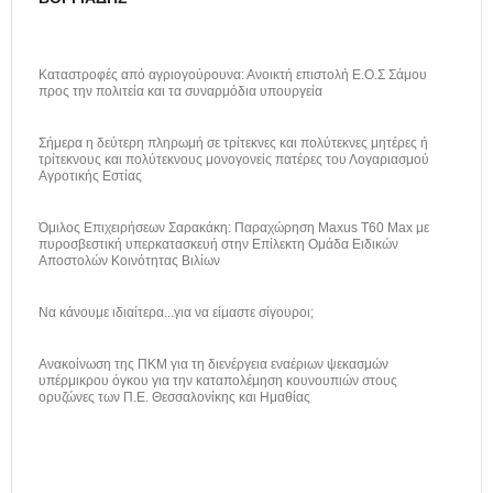
Καταστροφές από αγριογούρουνα: Ανοικτή επιστολή Ε.Ο.Σ Σάμου
προς την πολιτεία και τα συναρμόδια υπουργεία
Σήμερα η δεύτερη πληρωμή σε τρίτεκνες και πολύτεκνες μητέρες ή
τρίτεκνους και πολύτεκνους μονογονείς πατέρες του Λογαριασμού
Αγροτικής Εστίας
Όμιλος Επιχειρήσεων Σαρακάκη: Παραχώρηση Maxus T60 Max με
πυροσβεστική υπερκατασκευή στην Επίλεκτη Ομάδα Ειδικών
Αποστολών Κοινότητας Βιλίων
Να κάνουμε ιδιαίτερα...για να είμαστε σίγουροι;
Ανακοίνωση της ΠΚΜ για τη διενέργεια εναέριων ψεκασμών
υπέρμικρου όγκου για την καταπολέμηση κουνουπιών στους
ορυζώνες των Π.Ε. Θεσσαλονίκης και Ημαθίας