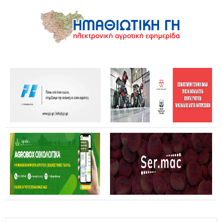
Θανάσης Καββαδάς: Θωρακίζεται όλη η χώρα απέναντι