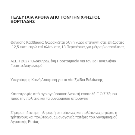
ΤΕΛΕΥΤΑΊΑ ΆΡΘΡΑ ΑΠΌ ΤΟΝ/ΤΗΝ ΧΡΉΣΤΟΣ
ΒΟΡΓΙΆΔΗΣ
Θανάσης Καββαδάς: Θωρακίζεται όλη η χώρα απέναντι στις επιζωοτίες
-12,5 εκατ. ευρώ επί πλέον στις 13 Περιφέρειες για μέτρα βιοασφάλειας
ΑΣΕΠ 2027: Ολοκληρωμένη Προετοιμασία για τον 3ο Πανελλήνιο
Γραπτό Διαγωνισμό
Υπεγράφη η Κοινή Απόφαση για τα νέα Σχέδια Βελτίωσης
Καταστροφές από αγριογούρουνα: Ανοικτή επιστολή Ε.Ο.Σ Σάμου
προς την πολιτεία και τα συναρμόδια υπουργεία
Σήμερα η δεύτερη πληρωμή σε τρίτεκνες και πολύτεκνες μητέρες ή
τρίτεκνους και πολύτεκνους μονογονείς πατέρες του Λογαριασμού
Αγροτικής Εστίας