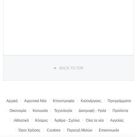
BACK TO TOP
Αρχική
Αγροτικά Νέα
Κτηνοτροφία
Καλλιέργειες
Προγράμματα
Οικονομία
Κοινωνία
Τεχνολογία
Διατροφή - Υγεία
Προϊόντα
Αθλητικά
Κόσμος
Άρθρα - Σχόλια
Όλα τα νέα
Αγγελίες
Όροι Χρήσης
Cookies
Περιοχή Μελών
Επικοινωνία