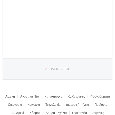
BACK TO TOP
Αρχική
Αγροτικά Νέα
Κτηνοτροφία
Καλλιέργειες
Προγράμματα
Οικονομία
Κοινωνία
Τεχνολογία
Διατροφή - Υγεία
Προϊόντα
Αθλητικά
Κόσμος
Άρθρα - Σχόλια
Όλα τα νέα
Αγγελίες