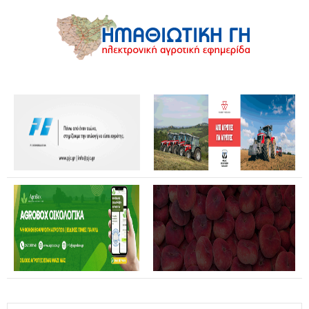
Θανάσης Καββαδάς: Θωρακίζεται όλη η χώρα απέναντι