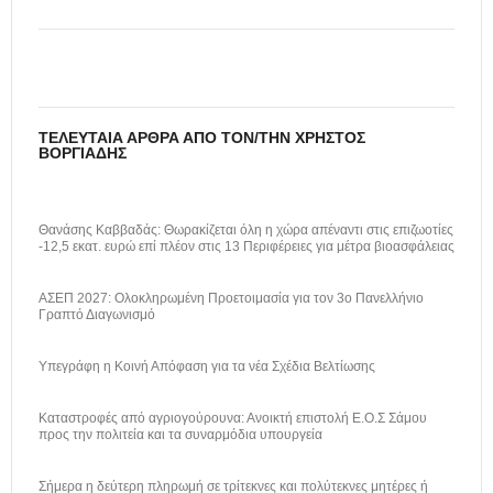
ΤΕΛΕΥΤΑΊΑ ΆΡΘΡΑ ΑΠΌ ΤΟΝ/ΤΗΝ ΧΡΉΣΤΟΣ
ΒΟΡΓΙΆΔΗΣ
Θανάσης Καββαδάς: Θωρακίζεται όλη η χώρα απέναντι στις επιζωοτίες
-12,5 εκατ. ευρώ επί πλέον στις 13 Περιφέρειες για μέτρα βιοασφάλειας
ΑΣΕΠ 2027: Ολοκληρωμένη Προετοιμασία για τον 3ο Πανελλήνιο
Γραπτό Διαγωνισμό
Υπεγράφη η Κοινή Απόφαση για τα νέα Σχέδια Βελτίωσης
Καταστροφές από αγριογούρουνα: Ανοικτή επιστολή Ε.Ο.Σ Σάμου
προς την πολιτεία και τα συναρμόδια υπουργεία
Σήμερα η δεύτερη πληρωμή σε τρίτεκνες και πολύτεκνες μητέρες ή