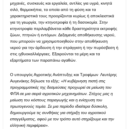
μηχανές, συσκευές και εργαλεία, αντλίες για υγρά, κινητά
σιλό, θερμοκήπια, τα οποία από τη φύση και τα
χαρακτηριστικά τους προορίζονται κυρίως ή αποκλειστικά
για τη γεωργία, την κτηνοτροφία ή τη δασοκομία. Στην
κτηνοτροφία περιλαμβάνεται κάθε δραστηριότητα εκτροφής
ζώων, πτηνών ή εντόμων. Δεξαμενές αποθήκευσης νερού,
που μπορούν να χρησιμοποιηθούν στην αποθήκευση
νερού για την άρδευση ή την στράγγιση ή την πυρόσβεση ή
στις ιχθυοκαλλιέργειες. Εξαιρούνται τα μέρη και τα
εξαρτήματα των παραπάνω αγαθών.
Ο υπουργός Αγροτικής Ανάπτυξης και Τροφίμων Λευτέρης
Αυγενάκης δήλωσε τα εξής: «
Η κυβέρνηση πιστή στις
προγραμματικές της δεσμεύσεις προχωρεί σε μείωση του
ΦΠΑ σε μια σειρά αγροτικών μηχανημάτων. Στόχος μας η
μείωση του κόστους παραγωγής και η ενίσχυση του
πρωτογενούς τομέα. Σε μια περίοδο ιδιαίτερα δύσκολη,
δημιουργούμε τις συνθήκες για στήριξη του αγροτικού
επαγγέλματος, αφού με τον τρόπο αυτό στηρίζουμε και την
ελληνική περιφέρεια
».